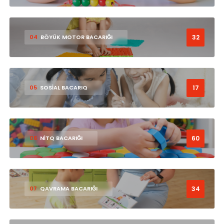
32
04
BÖYÜK MOTOR BACARIĞI
17
05
SOSİAL BACARIQ
60
06
NİTQ BACARIĞI
34
07
QAVRAMA BACARIĞI