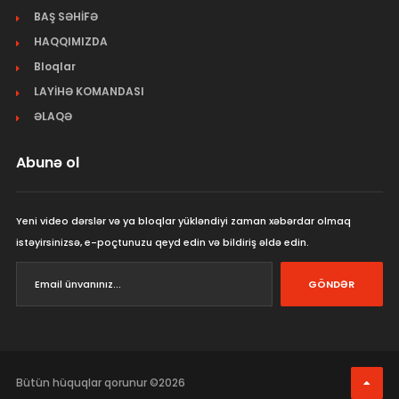
BAŞ SƏHİFƏ
HAQQIMIZDA
Bloqlar
LAYİHƏ KOMANDASI
ƏLAQƏ
Abunə ol
Yeni video dərslər və ya bloqlar yükləndiyi zaman xəbərdar olmaq
istəyirsinizsə, e-poçtunuzu qeyd edin və bildiriş əldə edin.
GÖNDƏR
Bütün hüquqlar qorunur ©2026