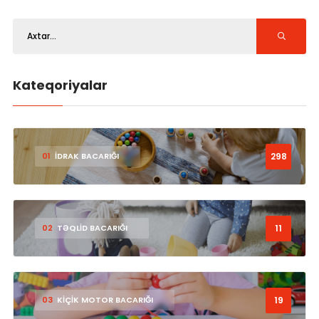
Kateqoriyalar
298
01
İDRAK BACARIĞI
11
02
TƏQLİD BACARIĞI
19
03
KİÇİK MOTOR BACARIĞI