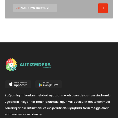
1
08
VALİDEYN DƏSTƏYİ
Sağlamlıq imkanları məhdud uşaqların – xüsusən də autizm sindromlu
uşaqların inkişafının təmin olunması üçün valideynlərin dəstəklənməsi,
bacarıqlarının artırılması və ev şəraitində uşaqlarla fərdi məşğələlərin
əhatə edən video dərslər