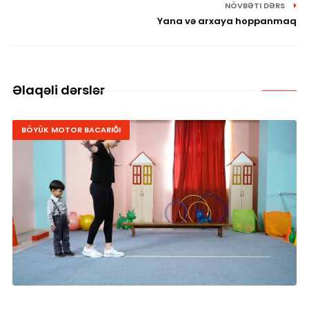
NÖVBƏTI DƏRS
Yana və arxaya hoppanmaq
Əlaqəli dərslər
BÖYÜK MOTOR BACARIĞI