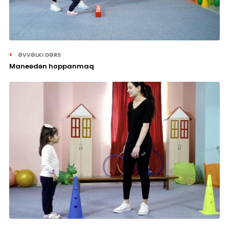
ƏVVƏLKI DƏRS
Maneədən hoppanmaq