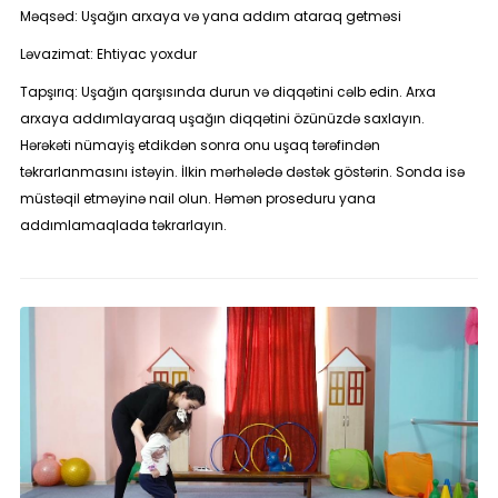
Məqsəd:
Uşağın arxaya və yana addım ataraq getməsi
Ləvazimat:
Ehtiyac yoxdur
Tapşırıq:
Uşağın qarşısında durun və diqqətini cəlb edin. Arxa
arxaya addımlayaraq uşağın diqqətini özünüzdə saxlayın.
Hərəkəti nümayiş etdikdən sonra onu uşaq tərəfindən
təkrarlanmasını istəyin. İlkin mərhələdə dəstək göstərin. Sonda isə
müstəqil etməyinə nail olun. Həmən proseduru yana
addımlamaqlada təkrarlayın.