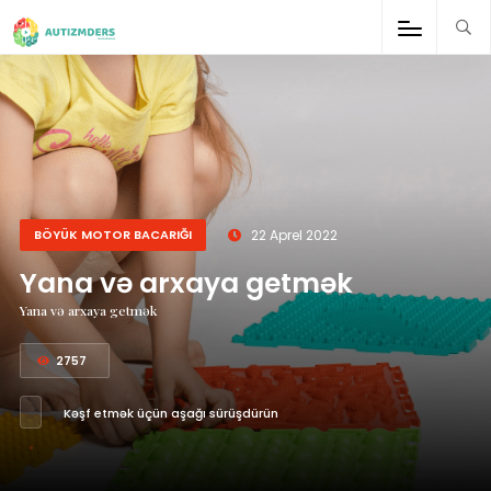
;
BÖYÜK MOTOR BACARIĞI
22 Aprel 2022
Yana və arxaya getmək
Yana və arxaya getmək
2757
Kəşf etmək üçün aşağı sürüşdürün