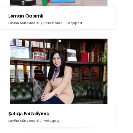
Ləman Qasımlı
Layihə Mütəxəssisi \ Defektoloq - Loqoped
Şəfiqə Fərzəliyeva
Layihə Mütəxəssisi / Pedaqoq