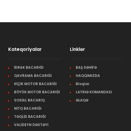
Kateqoriyalar
Linklər
İDRAK BACARIĞI
BAŞ SƏHİFƏ
QAVRAMA BACARIĞI
HAQQIMIZDA
KİÇİK MOTOR BACARIĞI
Bloqlar
BÖYÜK MOTOR BACARIĞI
LAYİHƏ KOMANDASI
SOSİAL BACARIQ
ƏLAQƏ
NİTQ BACARIĞI
TƏQLİD BACARIĞI
VALİDEYN DƏSTƏYİ