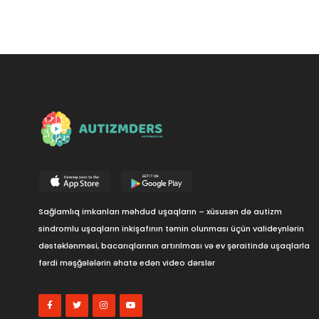
Sağlamlıq imkanları məhdud uşaqların – xüsusən də autizm
sindromlu uşaqların inkişafının təmin olunması üçün valideynlərin
dəstəklənməsi, bacarıqlarının artırılması və ev şəraitində uşaqlarla
fərdi məşğələlərin əhatə edən video dərslər