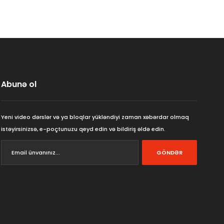
Abunə ol
Yeni video dərslər və ya bloqlar yükləndiyi zaman xəbərdar olmaq
istəyirsinizsə, e-poçtunuzu qeyd edin və bildiriş əldə edin.
GÖNDƏR