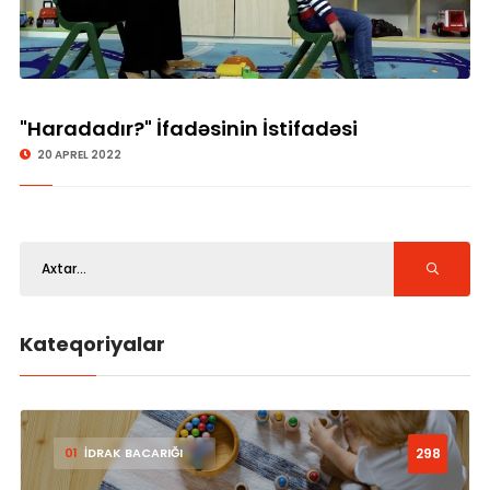
"Haradadır?" İfadəsinin İstifadəsi
20 APREL 2022
Kateqoriyalar
298
01
İDRAK BACARIĞI