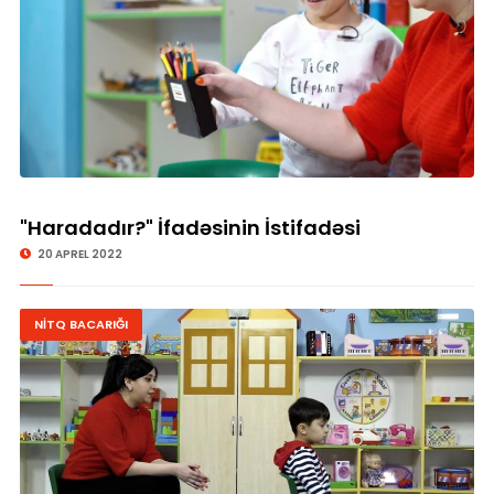
"Haradadır?" İfadəsinin İstifadəsi
20 APREL 2022
NİTQ BACARIĞI