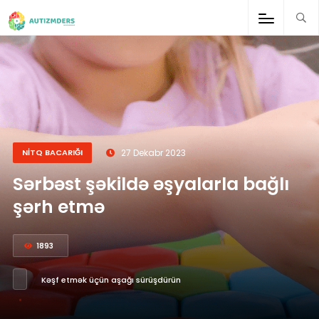
;
NİTQ BACARIĞI
27 Dekabr 2023
Sərbəst şəkildə əşyalarla bağlı
şərh etmə
1893
Kəşf etmək üçün aşağı sürüşdürün