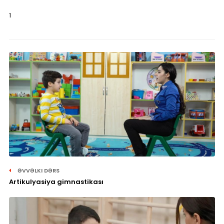
1
ƏVVƏLKI DƏRS
Artikulyasiya gimnastikası