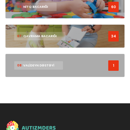
60
06
NİTQ BACARIĞI
34
07
QAVRAMA BACARIĞI
1
08
VALİDEYN DƏSTƏYİ