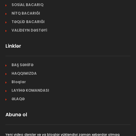
SOSİAL BACARIQ
NİTQ BACARIĞI
TƏQLİD BACARIĞI
VALİDEYN DƏSTƏYİ
Linklər
BAŞ SƏHİFƏ
HAQQIMIZDA
Bloqlar
LAYİHƏ KOMANDASI
ƏLAQƏ
Abunə ol
Yeni video dərslər və ya bloqlar yükləndiyi zaman xəbərdar olmaq