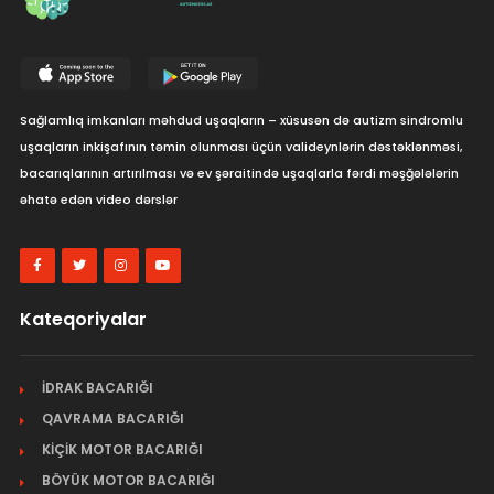
Sağlamlıq imkanları məhdud uşaqların – xüsusən də autizm sindromlu
uşaqların inkişafının təmin olunması üçün valideynlərin dəstəklənməsi,
bacarıqlarının artırılması və ev şəraitində uşaqlarla fərdi məşğələlərin
əhatə edən video dərslər
Kateqoriyalar
İDRAK BACARIĞI
QAVRAMA BACARIĞI
KİÇİK MOTOR BACARIĞI
BÖYÜK MOTOR BACARIĞI