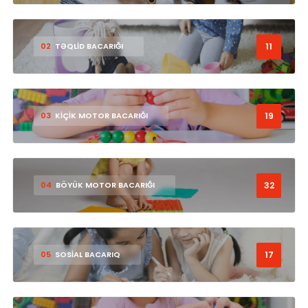
11
02
TƏQLİD BACARIĞI
19
03
KİÇİK MOTOR BACARIĞI
32
04
BÖYÜK MOTOR BACARIĞI
17
05
SOSİAL BACARIQ