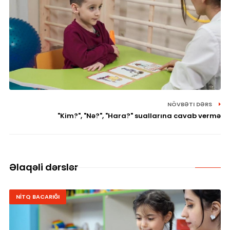
NÖVBƏTI DƏRS
"Kim?", "Nə?", "Hara?" suallarına cavab vermə
Əlaqəli dərslər
NİTQ BACARIĞI