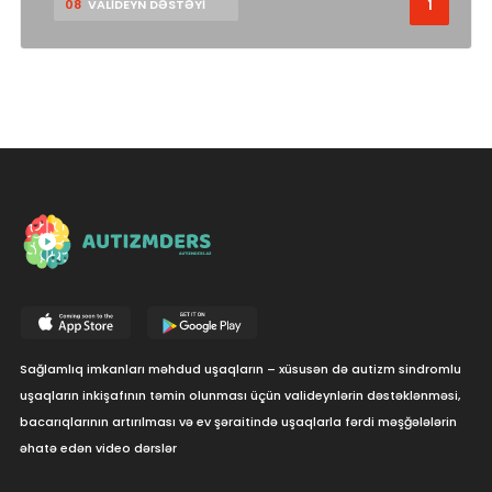
1
08
VALİDEYN DƏSTƏYİ
Sağlamlıq imkanları məhdud uşaqların – xüsusən də autizm sindromlu
uşaqların inkişafının təmin olunması üçün valideynlərin dəstəklənməsi,
bacarıqlarının artırılması və ev şəraitində uşaqlarla fərdi məşğələlərin
əhatə edən video dərslər