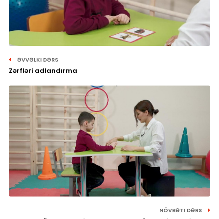
ƏVVƏLKI DƏRS
Zərfləri adlandırma
NÖVBƏTI DƏRS