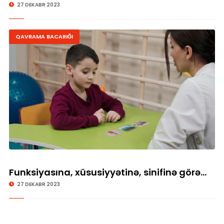
əşyanı seçmə
27 DEKABR 2023
QAVRAMA BACARIĞI
Funksiyasına, xüsusiyyətinə, sinifinə görə
sualları cavablandırma
27 DEKABR 2023