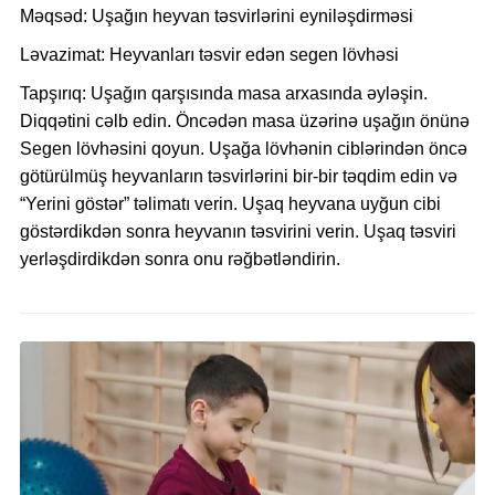
Məqsəd:
Uşağın heyvan təsvirlərini eyniləşdirməsi
Ləvazimat:
H
eyvanları təsvir edən segen lövhəsi
Tapşırıq:
Uşağın qarşısında masa arxasında əyləşin.
Diqqətini cəlb edin. Öncədən masa üzərinə uşağın önünə
Segen lövhəsini qoyun. Uşağa lövhənin ciblərindən öncə
götürülmüş heyvanların təsvirlərini bir-bir təqdim edin və
“Yerini göstər” təlimatı verin. Uşaq heyvana uyğun cibi
göstərdikdən sonra heyvanın təsvirini verin. Uşaq təsviri
yerləşdirdikdən sonra onu rəğbətləndirin.