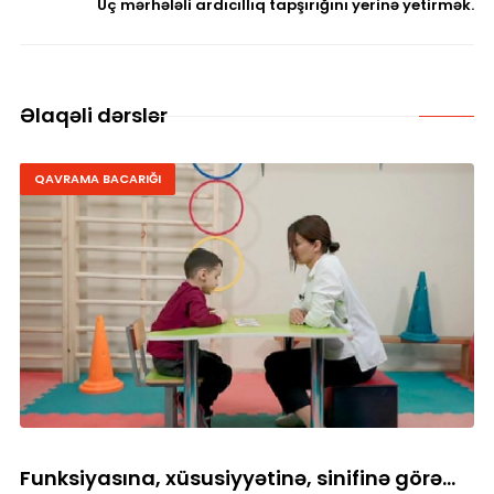
Üç mərhələli ardıcıllıq tapşırığını yerinə yetirmək.
Əlaqəli dərslər
QAVRAMA BACARIĞI
Funksiyasına, xüsusiyyətinə, sinifinə görə