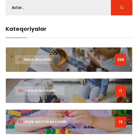
Kateqoriyalar
298
01
İDRAK BACARIĞI
11
02
TƏQLİD BACARIĞI
19
03
KİÇİK MOTOR BACARIĞI