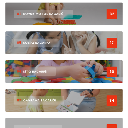
32
04
BÖYÜK MOTOR BACARIĞI
17
05
SOSİAL BACARIQ
60
06
NİTQ BACARIĞI
34
07
QAVRAMA BACARIĞI