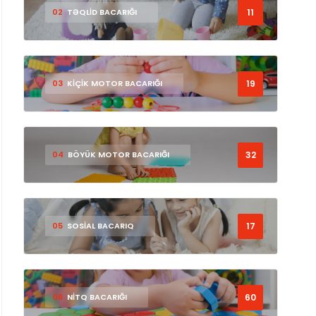
11
02
TƏQLİD BACARIĞI
19
03
KİÇİK MOTOR BACARIĞI
32
04
BÖYÜK MOTOR BACARIĞI
17
05
SOSİAL BACARIQ
60
06
NİTQ BACARIĞI