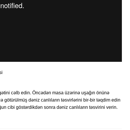
si
qətini cəlb edin. Öncədən masa üzərinə uşağın önünə
ötürülmüş dəniz canlıların təsvirlərini bir-bir təqdim edin
ğun cibi göstərdikdən sonra dəniz canlıların təsvirini verin.