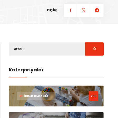
Paylaş:
Kateqoriyalar
298
01
İDRAK BACARIĞI