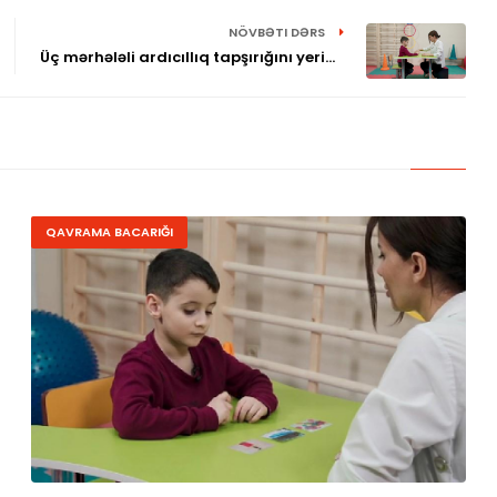
NÖVBƏTI DƏRS
Üç mərhələli ardıcıllıq tapşırığını yerinə
yetirmək.
QAVRAMA BACARIĞI