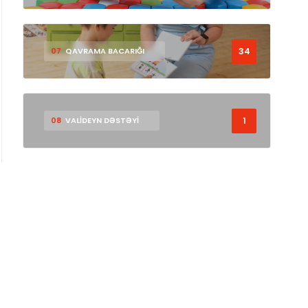
34
07
QAVRAMA BACARIĞI
1
08
VALİDEYN DƏSTƏYİ