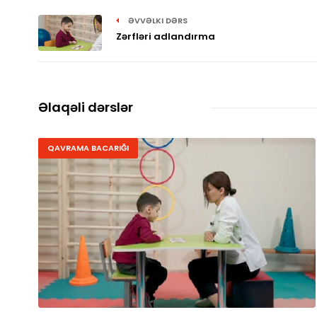
ƏVVƏLKI DƏRS
Zərfləri adlandırma
Əlaqəli dərslər
QAVRAMA BACARIĞI