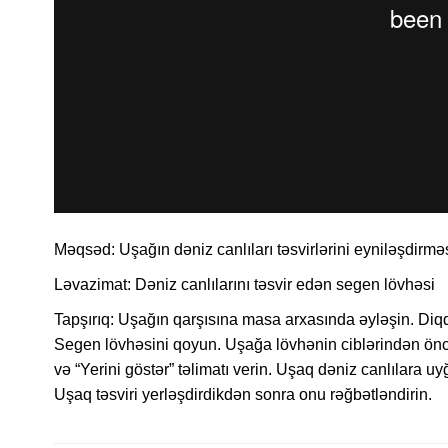
Məqsəd:
Uşağın d
əniz canlıları təsvirlərini eyniləşdirmə
Ləvazimat:
D
əniz canlılarını təsvir edən segen lövhəsi
Tapşırıq:
Uşağın qarşısına masa arxasında əyləşin. Diq
Segen lövhəsini qoyun. Uşağa lövhənin ciblərindən öncə g
və “Yerini göstər” təlimatı verin. Uşaq dəniz canlılara uy
Uşaq təsviri yerləşdirdikdən sonra onu rəğbətləndirin.