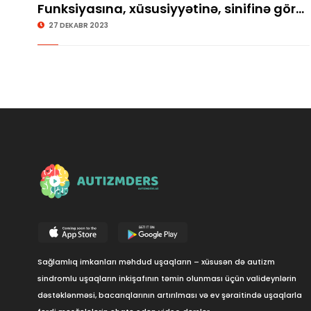
Funksiyasına, xüsusiyyətinə, sinifinə görə
əşyanı seçmə
27 DEKABR 2023
Sağlamlıq imkanları məhdud uşaqların – xüsusən də autizm
sindromlu uşaqların inkişafının təmin olunması üçün valideynlərin
dəstəklənməsi, bacarıqlarının artırılması və ev şəraitində uşaqlarla