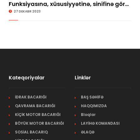
Funksiyasına, xüsusiyyətinə, sinifinə görə
sualları cavablandırma
27 DEKABR 2023
Kateqoriyalar
Linklər
İDRAK BACARIĞI
BAŞ SƏHİFƏ
QAVRAMA BACARIĞI
HAQQIMIZDA
KİÇİK MOTOR BACARIĞI
Bloqlar
BÖYÜK MOTOR BACARIĞI
LAYİHƏ KOMANDASI
SOSİAL BACARIQ
ƏLAQƏ