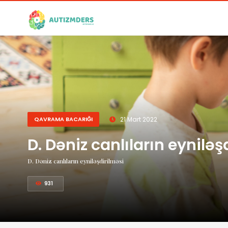
QAVRAMA BACARIĞI
21 Mart 2022
D. Dəniz canlıların eyniləş
D. Dəniz canlıların eyniləşdirilməsi
931