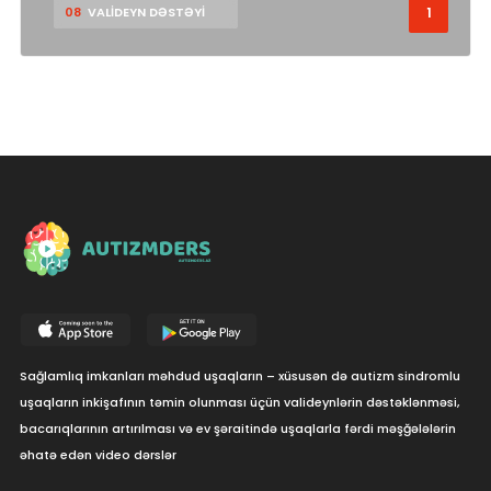
1
08
VALİDEYN DƏSTƏYİ
Sağlamlıq imkanları məhdud uşaqların – xüsusən də autizm sindromlu
uşaqların inkişafının təmin olunması üçün valideynlərin dəstəklənməsi,
bacarıqlarının artırılması və ev şəraitində uşaqlarla fərdi məşğələlərin
əhatə edən video dərslər