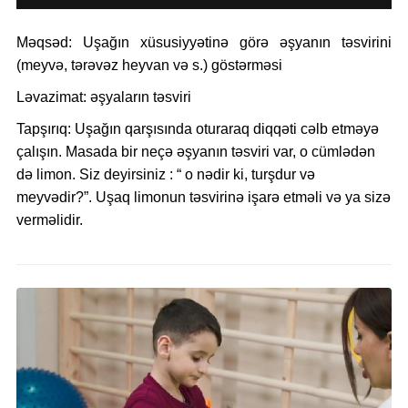
Məqsəd:
Uşağın
xüsusiyyətinə görə əşyanın təsvirini
(meyvə, tərəvəz heyvan və s.) göstərməsi
Ləvazimat:
əşyaların təsviri
Tapşırıq:
Uşağın qarşısında oturaraq diqqəti cəlb etməyə
çalışın. Masada bir neçə əşyanın təsviri var, o cümlədən
də limon. Siz deyirsiniz : “ o nədir ki, turşdur və
meyvədir?”. Uşaq limonun təsvirinə işarə etməli və ya sizə
verməlidir.