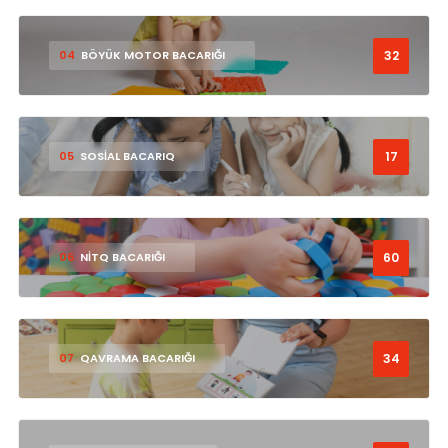
32
04
BÖYÜK MOTOR BACARIĞI
17
05
SOSİAL BACARIQ
60
06
NİTQ BACARIĞI
34
07
QAVRAMA BACARIĞI