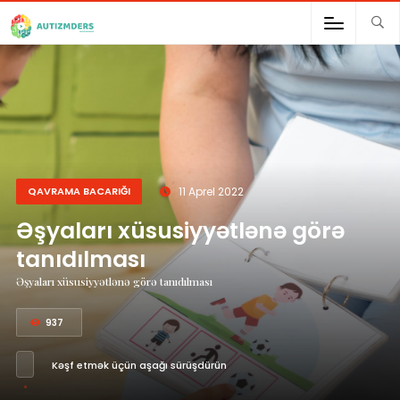
;
QAVRAMA BACARIĞI
11 Aprel 2022
Əşyaları xüsusiyyətlənə görə
tanıdılması
Əşyaları xüsusiyyətlənə görə tanıdılması
937
Kəşf etmək üçün aşağı sürüşdürün