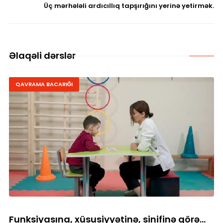
Üç mərhələli ardıcıllıq tapşırığını yerinə yetirmək.
Əlaqəli dərslər
QAVRAMA BACARIĞI
Funksiyasına, xüsusiyyətinə, sinifinə görə