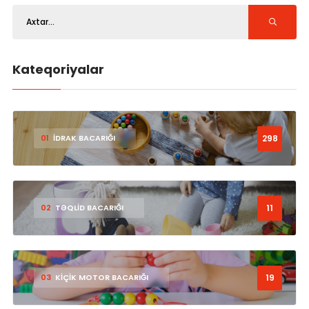
Kateqoriyalar
298
01
İDRAK BACARIĞI
11
02
TƏQLİD BACARIĞI
19
03
KİÇİK MOTOR BACARIĞI