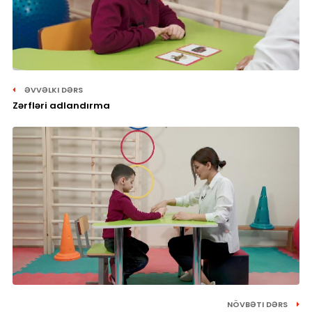
ƏVVƏLKI DƏRS
Zərfləri adlandırma
NÖVBƏTI DƏRS