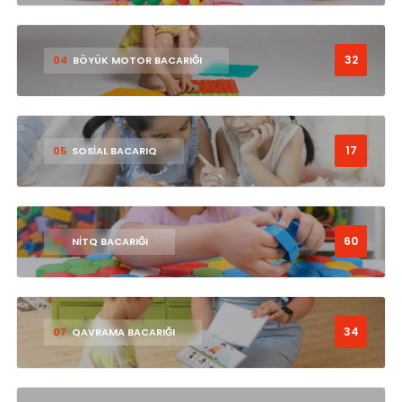
32
04
BÖYÜK MOTOR BACARIĞI
17
05
SOSİAL BACARIQ
60
06
NİTQ BACARIĞI
34
07
QAVRAMA BACARIĞI