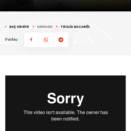
BAŞ SƏHİFƏ
DƏRSLƏR
TƏQLİD BACARIĞI
Paylaş: