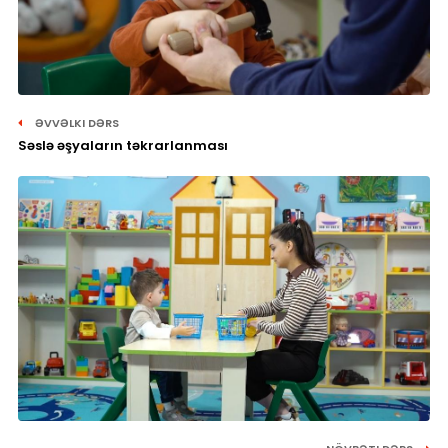
ƏVVƏLKI DƏRS
Səslə əşyaların təkrarlanması