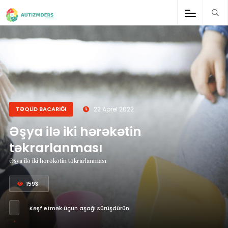
;
TƏQLİD BACARIĞI
22 Aprel 2022
Əşya ilə iki hərəkətin
təkrarlanması
Əşya ilə iki hərəkətin təkrarlanması
1593
Kəşf etmək üçün aşağı sürüşdürün