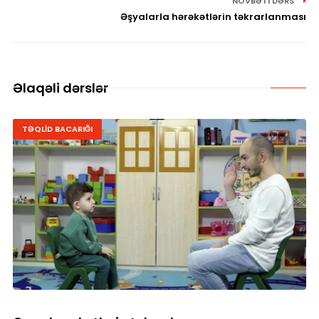
NÖVBƏTI DƏRS
Əşyalarla hərəkətlərin təkrarlanması
Əlaqəli dərslər
TƏQLİD BACARIĞI