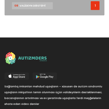
1
08
VALİDEYN DƏSTƏYİ
Sağlamlıq imkanları məhdud uşaqların – xüsusən də autizm sindromlu
uşaqların inkişafının təmin olunması üçün valideynlərin dəstəklənməsi,
bacarıqlarının artırılması və ev şəraitində uşaqlarla fərdi məşğələlərin
əhatə edən video dərslər