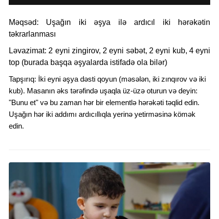
Məqsəd:
Uşağın
iki əşya ilə ardıcıl iki hərəkətin
təkrarlanması
Ləvazimat:
2 eyni zingirov, 2 eyni səbət, 2 eyni kub, 4 eyni
top (burada başqa əşyalarda istifadə ola bilər)
Tapşırıq:
İki eyni əşya dəsti qoyun (məsələn, iki zınqırov və iki
kub). Masanın əks tərəfində uşaqla üz-üzə oturun və deyin:
"Bunu et" və bu zaman hər bir elementlə hərəkəti təqlid edin.
Uşağın hər iki addımı ardıcıllıqla yerinə yetirməsinə kömək
edin.