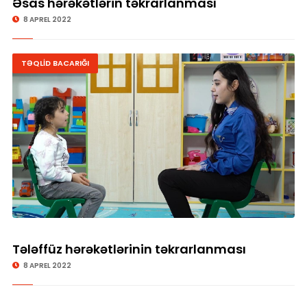
Əsas hərəkətlərin təkrarlanması
8 APREL 2022
TƏQLİD BACARIĞI
Tələffüz hərəkətlərinin təkrarlanması
8 APREL 2022