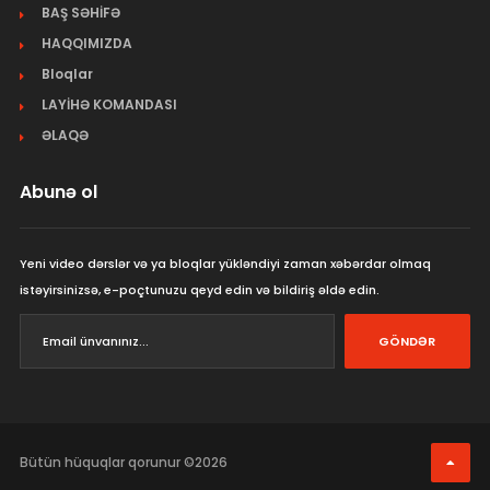
BAŞ SƏHİFƏ
HAQQIMIZDA
Bloqlar
LAYİHƏ KOMANDASI
ƏLAQƏ
Abunə ol
Yeni video dərslər və ya bloqlar yükləndiyi zaman xəbərdar olmaq
istəyirsinizsə, e-poçtunuzu qeyd edin və bildiriş əldə edin.
GÖNDƏR
Bütün hüquqlar qorunur ©2026