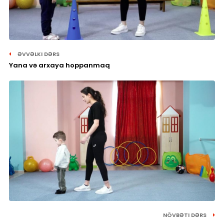
ƏVVƏLKI DƏRS
Yana və arxaya hoppanmaq
NÖVBƏTI DƏRS