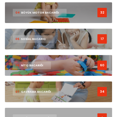
32
04
BÖYÜK MOTOR BACARIĞI
17
05
SOSİAL BACARIQ
60
06
NİTQ BACARIĞI
34
07
QAVRAMA BACARIĞI