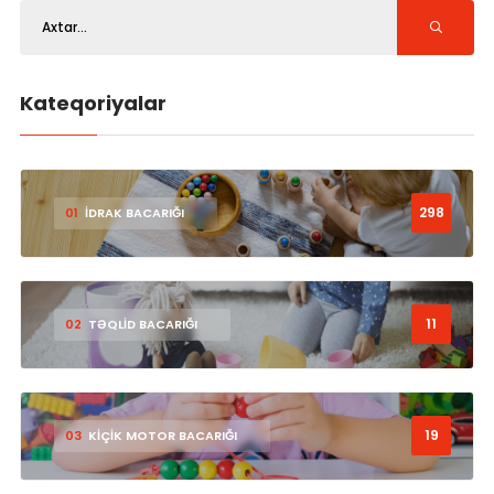
Kateqoriyalar
298
01
İDRAK BACARIĞI
11
02
TƏQLİD BACARIĞI
19
03
KİÇİK MOTOR BACARIĞI