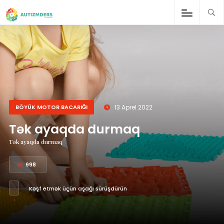
;
BÖYÜK MOTOR BACARIĞI
13 Aprel 2022
Tək ayaqda durmaq
Tək ayaqda durmaq
998
Kəşf etmək üçün aşağı sürüşdürün