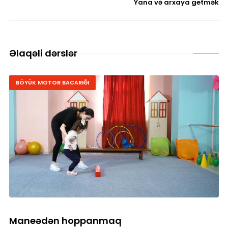
Yana və arxaya getmək
Əlaqəli dərslər
BÖYÜK MOTOR BACARIĞI
Maneədən hoppanmaq