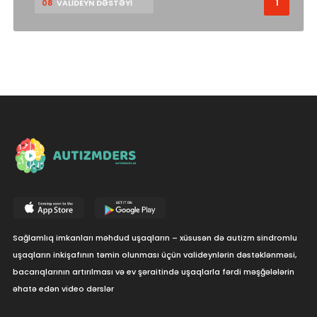
1
08
VALİDEYN DƏSTƏYİ
Sağlamlıq imkanları məhdud uşaqların – xüsusən də autizm sindromlu
uşaqların inkişafının təmin olunması üçün valideynlərin dəstəklənməsi,
bacarıqlarının artırılması və ev şəraitində uşaqlarla fərdi məşğələlərin
əhatə edən video dərslər