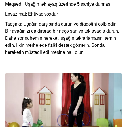
Məqsəd:
Uşağın
tək ayaq üzərində 5 saniyə durması
Ləvazimat:
Ehtiyac yoxdur
Tapşırıq:
U
şağın qarşısında durun və diqqətini cəlb edin.
Bir ayağınızı qaldıraraq bir neçə saniyə tək ayaqla durun.
Daha sonra həmin hərəkəti uşağın təkrarlamasını təmin
edin. İlkin mərhələdə fiziki dəstək göstərin. Sonda
hərəkətin müstəqil edilməsinə nail olun.