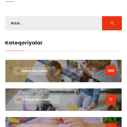
Kateqoriyalar
298
01
İDRAK BACARIĞI
11
02
TƏQLİD BACARIĞI