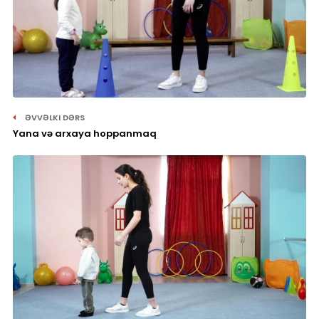
ƏVVƏLKI DƏRS
Yana və arxaya hoppanmaq