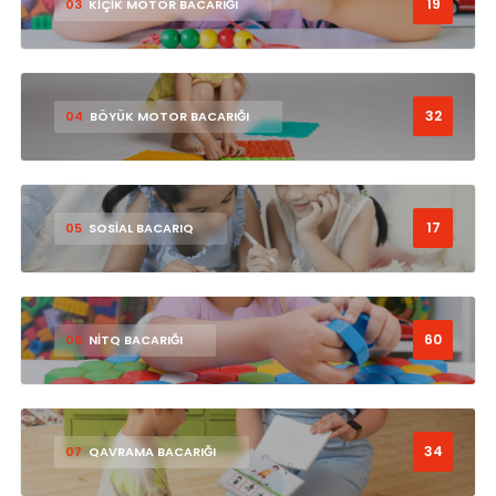
19
03
KİÇİK MOTOR BACARIĞI
32
04
BÖYÜK MOTOR BACARIĞI
17
05
SOSİAL BACARIQ
60
06
NİTQ BACARIĞI
34
07
QAVRAMA BACARIĞI