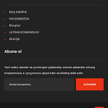
BAŞ SƏHİFƏ
HAQQIMIZDA
Bloqlar
LAYİHƏ KOMANDASI
ƏLAQƏ
Abunə ol
Yeni video dərslər və ya bloqlar yükləndiyi zaman xəbərdar olmaq
istəyirsinizsə, e-poçtunuzu qeyd edin və bildiriş əldə edin.
GÖNDƏR