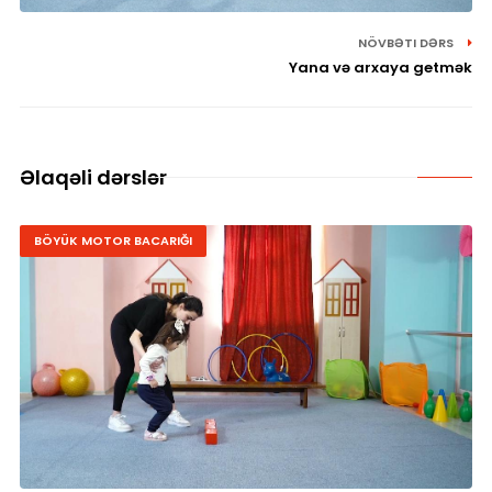
NÖVBƏTI DƏRS
Yana və arxaya getmək
Əlaqəli dərslər
BÖYÜK MOTOR BACARIĞI