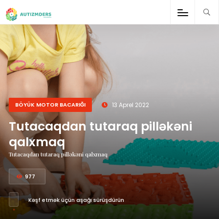
;
BÖYÜK MOTOR BACARIĞI
13 Aprel 2022
Tutacaqdan tutaraq pilləkəni
qalxmaq
Tutacaqdan tutaraq pilləkəni qalxmaq
977
Kəşf etmək üçün aşağı sürüşdürün