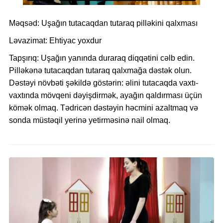
Məqsəd:
Uşağın
tutacaqdan tutaraq pilləkini qalxması
Ləvazimat:
Ehtiyac yoxdur
Tapşırıq:
Uşağın yanında duraraq diqqətini cəlb edin.
Pilləkənə tutacaqdan tutaraq qalxmağa dəstək olun.
Dəstəyi növbəti şəkildə göstərin: əlini tutacaqda vaxtı-
vaxtında mövqeni dəyişdirmək, ayağın qaldırması üçün
kömək olmaq. Tədricən dəstəyin həcmini azaltmaq və
sonda müstəqil yerinə yetirməsinə nail olmaq.