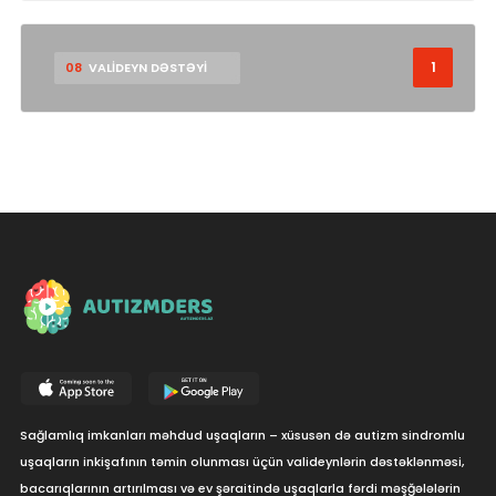
1
08
VALİDEYN DƏSTƏYİ
Sağlamlıq imkanları məhdud uşaqların – xüsusən də autizm sindromlu
uşaqların inkişafının təmin olunması üçün valideynlərin dəstəklənməsi,
bacarıqlarının artırılması və ev şəraitində uşaqlarla fərdi məşğələlərin