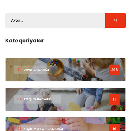
Kateqoriyalar
298
01
İDRAK BACARIĞI
11
02
TƏQLİD BACARIĞI
19
03
KİÇİK MOTOR BACARIĞI