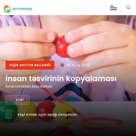
;
KİÇİK MOTOR BACARIĞI
16 Aprel 2022
İnsan təsvirinin kopyalaması
İnsan təsvirinin kopyalaması
2741
Kəşf etmək üçün aşağı sürüşdürün