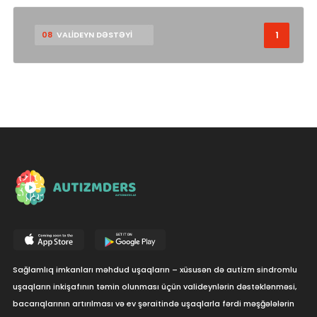
1
08
VALİDEYN DƏSTƏYİ
Sağlamlıq imkanları məhdud uşaqların – xüsusən də autizm sindromlu
uşaqların inkişafının təmin olunması üçün valideynlərin dəstəklənməsi,
bacarıqlarının artırılması və ev şəraitində uşaqlarla fərdi məşğələlərin