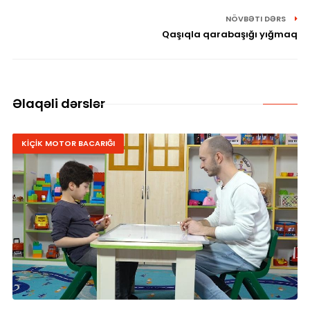
NÖVBƏTI DƏRS
Qaşıqla qarabaşığı yığmaq
Əlaqəli dərslər
KİÇİK MOTOR BACARIĞI