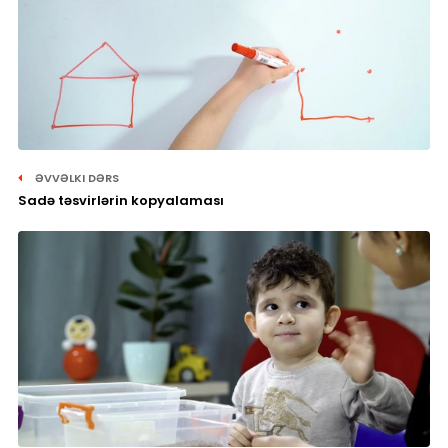
ƏVVƏLKI DƏRS
Sadə təsvirlərin kopyalaması