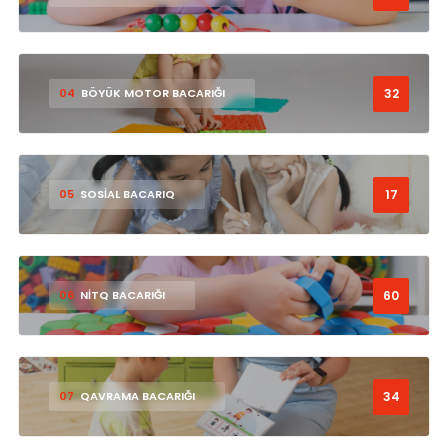
32
04
BÖYÜK MOTOR BACARIĞI
17
05
SOSİAL BACARIQ
60
06
NİTQ BACARIĞI
34
07
QAVRAMA BACARIĞI