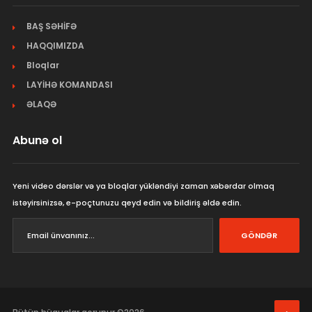
BAŞ SƏHİFƏ
HAQQIMIZDA
Bloqlar
LAYİHƏ KOMANDASI
ƏLAQƏ
Abunə ol
Yeni video dərslər və ya bloqlar yükləndiyi zaman xəbərdar olmaq
istəyirsinizsə, e-poçtunuzu qeyd edin və bildiriş əldə edin.
GÖNDƏR