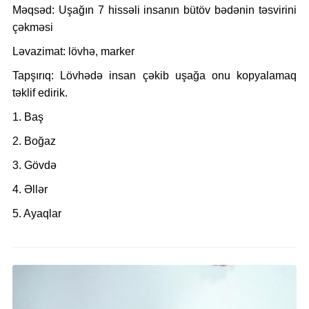
Məqsəd:
Uşağın
7
hissəli insanın bütöv bədənin təsvirini
çəkməsi
Ləvazimat:
lövhə, marker
Tapşırıq:
Lövhədə insan çəkib uşağa onu kopyalamaq
təklif edirik.
1. Baş
2. Boğaz
3. Gövdə
4. Əllər
5. Ayaqlar