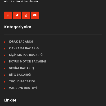
əhatə edən video dərslər
Kateqoriyalar
İDRAK BACARIĞI
QAVRAMA BACARIĞI
KİÇİK MOTOR BACARIĞI
BÖYÜK MOTOR BACARIĞI
SOSİAL BACARIQ
NİTQ BACARIĞI
TƏQLİD BACARIĞI
VALİDEYN DƏSTƏYİ
Linklər