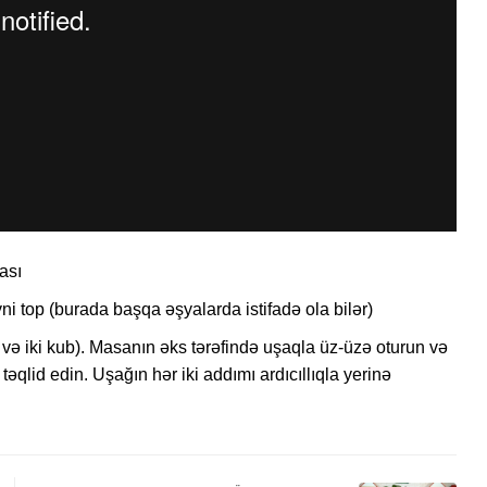
ası
yni top (burada başqa əşyalarda istifadə ola bilər)
v və iki kub). Masanın əks tərəfində uşaqla üz-üzə oturun və
əqlid edin. Uşağın hər iki addımı ardıcıllıqla yerinə