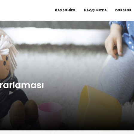
;
BAŞ SƏHİFƏ
HAQQIMIZDA
DƏRSLƏR
əkrarlaması