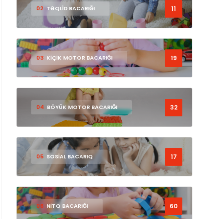
11
02
TƏQLİD BACARIĞI
19
03
KİÇİK MOTOR BACARIĞI
32
04
BÖYÜK MOTOR BACARIĞI
17
05
SOSİAL BACARIQ
60
06
NİTQ BACARIĞI