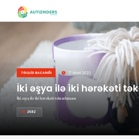
TƏQLİD BACARIĞI
17 Mart 2022
İki əşya ilə iki hərəkəti t
İki əşya ilə iki hərəkəti təkrarlaması
2582