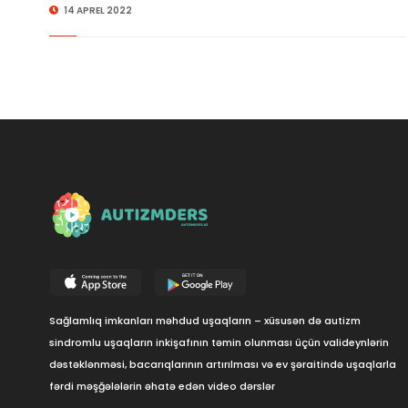
14 APREL 2022
Sağlamlıq imkanları məhdud uşaqların – xüsusən də autizm
sindromlu uşaqların inkişafının təmin olunması üçün valideynlərin
dəstəklənməsi, bacarıqlarının artırılması və ev şəraitində uşaqlarla
fərdi məşğələlərin əhatə edən video dərslər