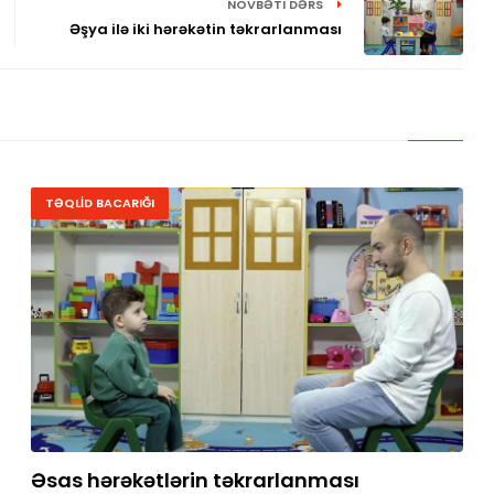
NÖVBƏTI DƏRS
Əşya ilə iki hərəkətin təkrarlanması
TƏQLİD BACARIĞI
Əsas hərəkətlərin təkrarlanması