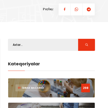
Paylaş:
Kateqoriyalar
298
01
İDRAK BACARIĞI