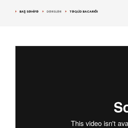
BAŞ SƏHİFƏ
DƏRSLƏR
TƏQLİD BACARIĞI