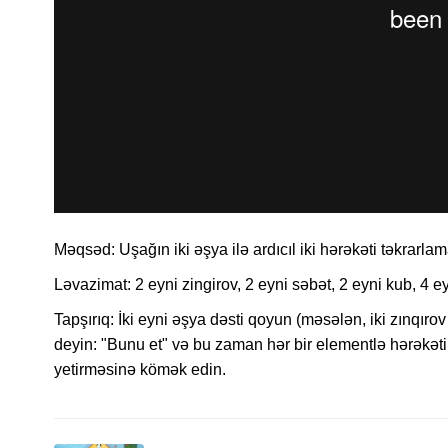
Məqsəd:
Uşağın iki əşya ilə ardıcıl iki hərəkəti təkrarlam
Ləvazimat:
2 eyni zingirov, 2 eyni səbət, 2 eyni kub, 4 e
Tapşırıq:
İki eyni əşya dəsti qoyun (məsələn, iki zınqıro
deyin: "Bunu et" və bu zaman hər bir elementlə hərəkəti t
yetirməsinə kömək edin.