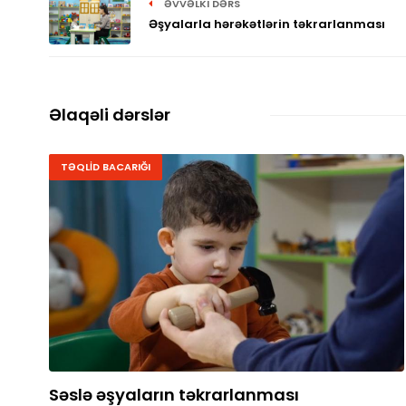
ƏVVƏLKI DƏRS
Əşyalarla hərəkətlərin təkrarlanması
Əlaqəli dərslər
TƏQLİD BACARIĞI
Səslə əşyaların təkrarlanması