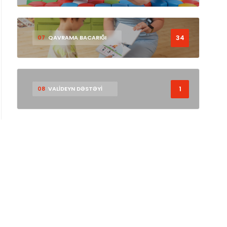
34
07
QAVRAMA BACARIĞI
1
08
VALİDEYN DƏSTƏYİ