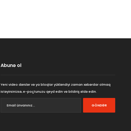
Abunə ol
Yeni video dərslər və ya bloqlar yükləndiyi zaman xəbərdar olmaq
istəyirsinizsə, e-poçtunuzu qeyd edin və bildiriş əldə edin.
GÖNDƏR